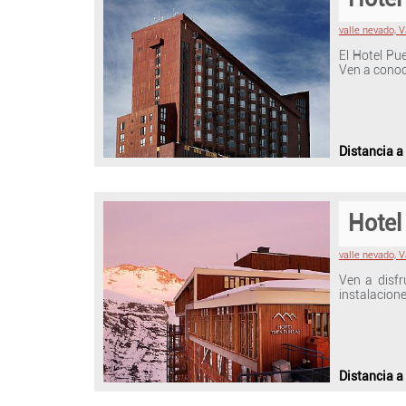
valle nevado, 
El Hotel Pu
Ven a conoc
Distancia a
Hotel
valle nevado, 
Ven a disfr
instalacion
Distancia a