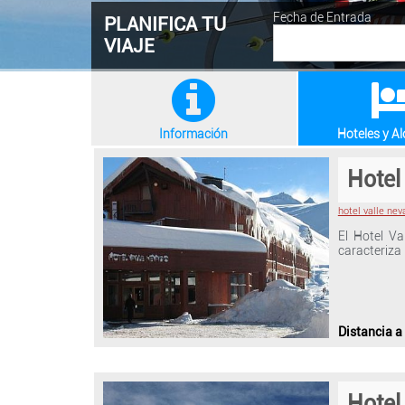
Fecha de Entrada
PLANIFICA TU
VIAJE
Información
Hoteles y A
Hotel
hotel valle ne
El Hotel Va
caracteriza
Distancia a
Hotel