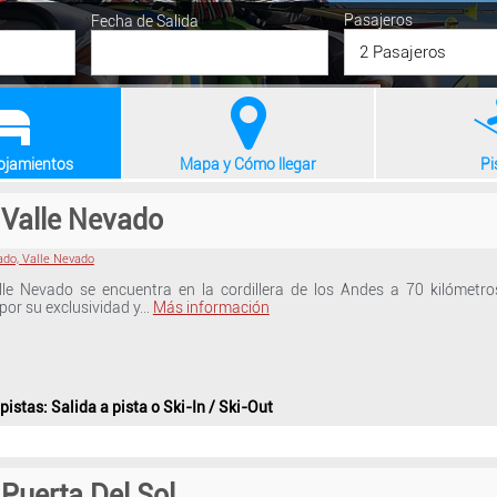
Pasajeros
Fecha de Salida
2 Pasajeros
lojamientos
Mapa y Cómo llegar
Pi
 Valle Nevado
vado, Valle Nevado
lle Nevado se encuentra en la cordillera de los Andes a 70 kilómetro
 por su exclusividad y…
Más información
 pistas
: Salida a pista o Ski-In / Ski-Out
 Puerta Del Sol