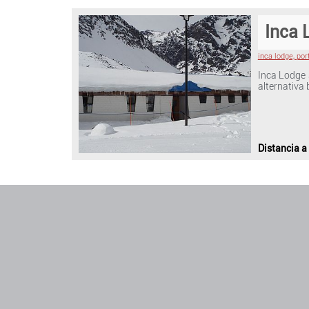
Inca 
inca lodge, port
Inca Lodge 
alternativ
Distancia a