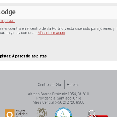
Lodge
illo, Portillo
se encuentra en el centro de ski Portillo y está diseñado para jóvenes y
a barata y muy cómoda…
Más información
 pistas
: A pasos de las pistas
Centros de Ski
Hoteles
Alfredo Barros Errázuriz 1954, Of. 810
Providencia, Santiago, Chile
Mesa Central (+56 2) 2720 8300